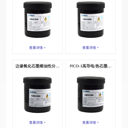
查看详情 +
查看详情 +
边缘氧化石墨烯油性分散
HCO-1高导电/热石墨烯
液
油性分散液
查看详情 +
查看详情 +