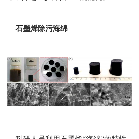
石墨烯除污海绵