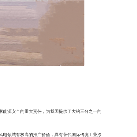
国家能源安全的重大责任，为我国提供了大约三分之一的
风电领域有极高的推广价值，具有替代国际传统工业涂