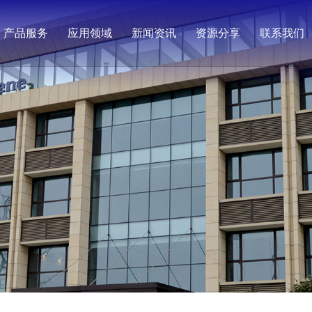
产品服务
应用领域
新闻资讯
资源分享
联系我们