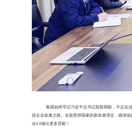
集团始终牢记习近平总书记殷殷期盼，不忘实业报
技企业发展之路。全面贯彻国家的新发展理念，瞄准低
业4.0做出更多贡献！