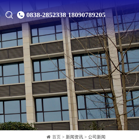
0838-2852338 18090789205
首页
> 新闻资讯 > 公司新闻