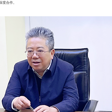
深度合作。