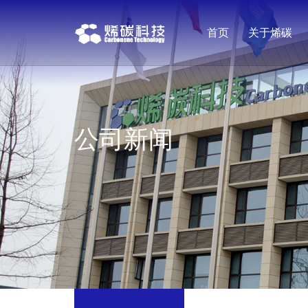
首页
关于烯碳
公司新闻